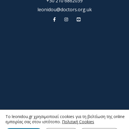
+30 210 6862039
leonidou@doctors.org.uk
To leonidou.gr χρησιμοποιεί cookies για τη βελτίωση της online
εμπειρίας σας στον ιστότοπο.
Πολιτική Cookies