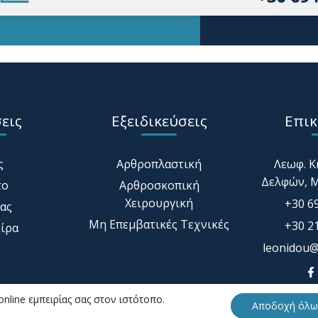
εις
Εξειδικεύσεις
Επικ
ς
Αρθροπλαστική
Λεωφ. Κ
Δελφών, Μ
το
Αρθροσκοπική
Χειρουργική
+30 6
ας
Μη Επεμβατικές Τεχνικές
+30 2
είρα
leonidou@
online εμπειρίας σας στον ιστότοπο.
Αποδοχή όλω