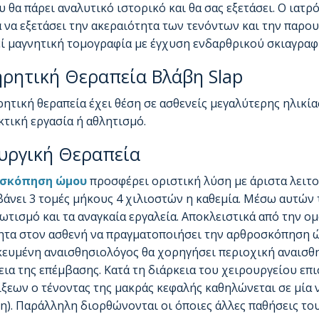
 θα πάρει αναλυτικό ιστορικό και θα σας εξετάσει. Ο ιατ
 να εξετάσει την ακεραιότητα των τενόντων και την παρου
ί μαγνητική τομογραφία με έγχυση ενδαρθρικού σκιαγραφ
ρητική Θεραπεία Βλάβη Slap
ητική θεραπεία έχει θέση σε ασθενείς μεγαλύτερης ηλικί
τική εργασία ή αθλητισμό.
υργική Θεραπεία
σκόπηση ώμου
προσφέρει οριστική λύση με άριστα λει
άνει 3 τομές μήκους 4 χιλιοστών η καθεμία. Μέσω αυτών 
τισμό και τα αναγκαία εργαλεία. Αποκλειστικά από την ο
τα στον ασθενή να πραγματοποιήσει την αρθροσκόπηση ώμ
κευμένη αναισθησιολόγος θα χορηγήσει περιοχική αναισθησ
εια της επέμβασης. Κατά τη διάρκεια του χειρουργείου επ
ίξεων ο τένοντας της μακράς κεφαλής καθηλώνεται σε μία 
η). Παράλληλη διορθώνονται οι όποιες άλλες παθήσεις τ