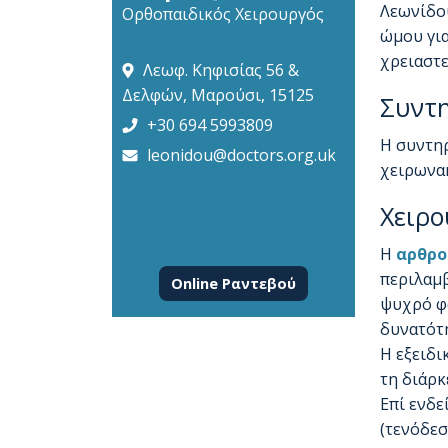
Λεωνίδου
Ορθοπαιδικός Χειρουργός
ώμου για
χρειαστε
Λεωφ. Κηφισίας 56 &
Δελφών, Μαρούσι, 15125
Συντη
+30 694 5993809
Η συντηρ
leonidou@doctors.org.uk
χειρωνακ
Χειρο
Η
αρθρο
περιλαμβ
Online Ραντεβού
ψυχρό φω
δυνατότη
Η εξειδι
τη διάρκ
Επί ενδε
(τενόδεσ