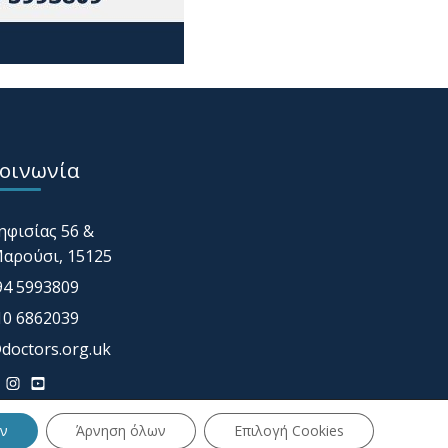
οινωνία
ηφισίας 56 &
αρούσι, 15125
94 5993809
10 6862039
doctors.org.uk
ν
Άρνηση όλων
Επιλογή Cookies