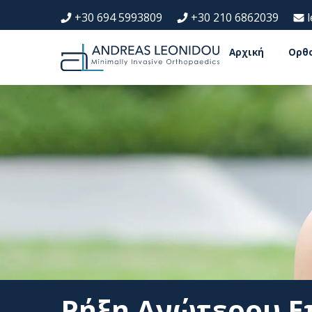
+30 694 5993809
+30 210 6862039
Αρχική
Ορθ
Ρήξη Ανώτερου Επ