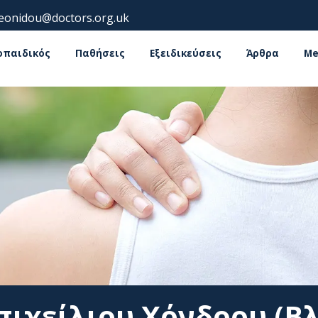
leonidou@doctors.org.uk
οπαιδικός
Παθήσεις
Εξειδικεύσεις
Άρθρα
Me
ιχείλιου Χόνδρου (Β