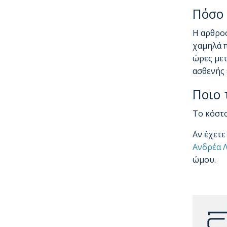
Πόσο 
Η αρθροσ
χαμηλά 
ώρες μετ
ασθενής 
Ποιο 
Το κόστο
Αν έχετε
Ανδρέα 
ώμου.