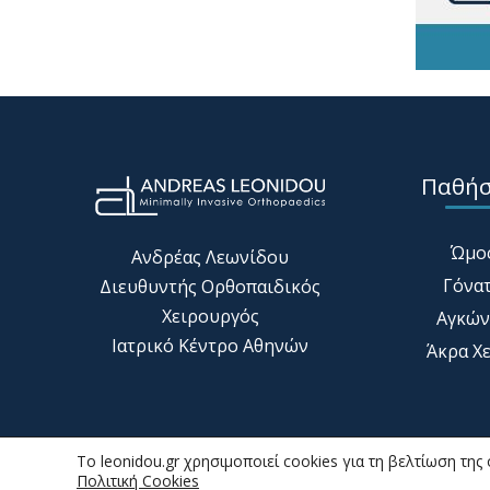
Παθήσ
Ώμο
Ανδρέας Λεωνίδου
Γόνα
Διευθυντής Ορθοπαιδικός
Χειρουργός
Αγκών
Ιατρικό Κέντρο Αθηνών
Άκρα Χ
To leonidou.gr χρησιμοποιεί cookies για τη βελτίωση της 
Πολιτική Cookies