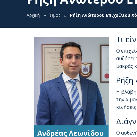
Αρχική
››
Ώμος
››
Ρήξη Ανώτερου Επιχείλιου Χό
Τι εί
Ο επιχεί
αυξήσει 
μακράς κ
Ρήξη 
Η βλάβη 
την ωμογ
κινήσεις
Διάγ
Ανδρέας Λεωνίδου
Ο ασθενή