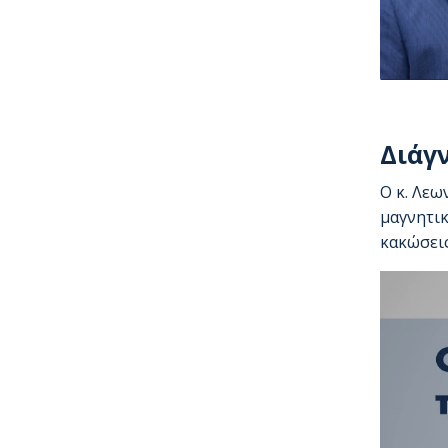
Διάγ
Ο κ. Λεω
μαγνητικ
κακώσει