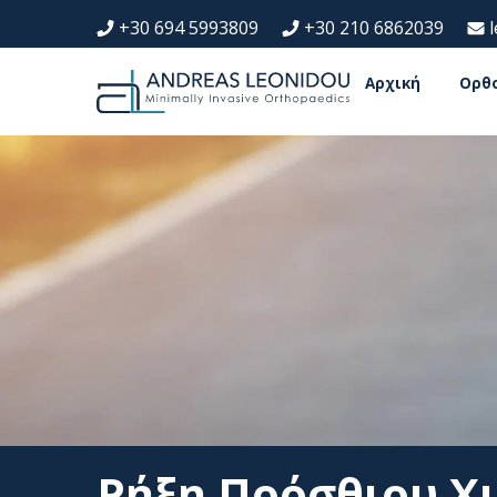
+30 694 5993809
+30 210 6862039
Αρχική
Ορθ
Ρήξη Πρόσθιου Χ