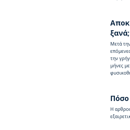
Αποκ
ξανά;
Μετά την
επόμενες
την γρήγ
μήνες με
φυσικοθε
Πόσο 
Η αρθρο
εξαιρετι