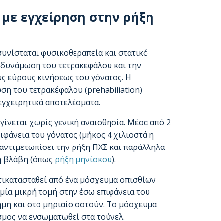
με εγχείρηση στην ρήξη
συνίσταται φυσικοθεραπεία και στατικό
νδυνάμωση του τετρακεφάλου και την
ς εύρους κινήσεως του γόνατος. Η
η του τετρακέφαλου (prehabiliation)
εγχειρητικά αποτελέσματα.
γίνεται χωρίς γενική αναισθησία. Μέσα από 2
ιφάνεια του γόνατος (μήκος 4 χιλιοστά η
α αντιμετωπίσει την ρήξη ΠΧΣ και παράλληλα
ή βλάβη (όπως
ρήξη μηνίσκου
).
τικατασταθεί από ένα μόσχευμα οπισθίων
 μία μικρή τομή στην έσω επιφάνεια του
ήμη και στο μηριαίο οστούν. Το μόσχευμα
εσμος να ενσωματωθεί στα τούνελ.