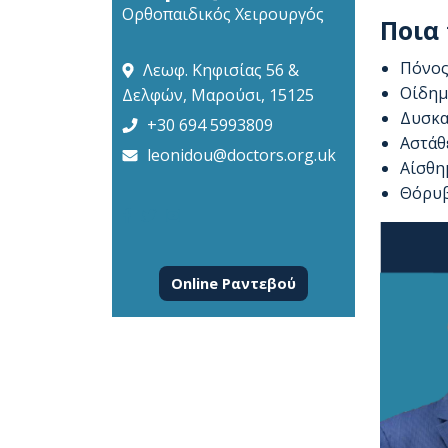
Ορθοπαιδικός Χειρουργός
Ποια
Πόνο
Λεωφ. Κηφισίας 56 &
Οίδημ
Δελφών, Μαρούσι, 15125
Δυσκα
+30 694 5993809
Αστάθ
leonidou@doctors.org.uk
Αίσθη
Θόρυβ
Online Ραντεβού