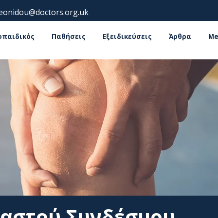
leonidou@doctors.org.uk
οπαιδικός
Παθήσεις
Εξειδικεύσεις
Άρθρα
Me
ιαστού Συνδέσμου