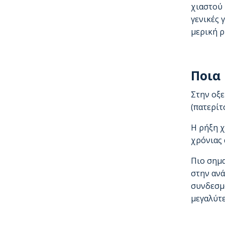
χιαστού 
γενικές 
μερική ρ
Ποια
Στην οξε
(πατερίτ
Η ρήξη χ
χρόνιας 
Πιο σημα
στην ανά
συνδεσμο
μεγαλύτε