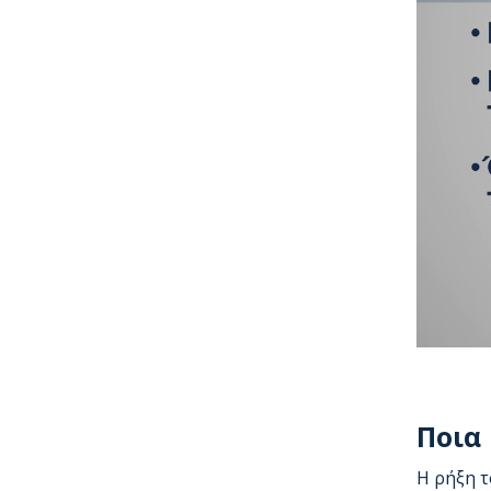
Ποια 
Η ρήξη τ