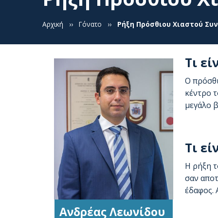
Αρχική
››
Γόνατο
››
Ρήξη Πρόσθιου Χιαστού Συ
Τι εί
O πρόσθι
κέντρο τ
μεγάλο β
Τι εί
Η ρήξη τ
σαν απο
έδαφος. 
Ανδρέας Λεωνίδου