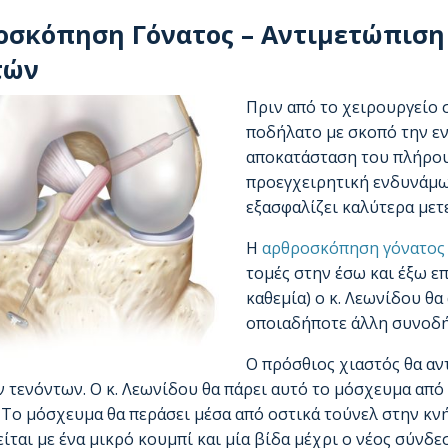
οσκόπηση Γόνατος – Αντιμετώπιση 
τών
Πριν από το χειρουργείο 
ποδήλατο με σκοπό την ε
αποκατάσταση του πλήρου
προεγχειρητική ενδυνάμωσ
εξασφαλίζει καλύτερα μετ
Η
αρθροσκόπηση γόνατος
τομές στην έσω και έξω επ
καθεμία) ο κ. Λεωνίδου θ
οποιαδήποτε άλλη συνοδ
Ο πρόσθιος χιαστός θα αν
 τενόντων. Ο κ. Λεωνίδου θα πάρει αυτό το μόσχευμα από
 Το μόσχευμα θα περάσει μέσα από οστικά τούνελ στην κν
ίται με ένα μικρό κουμπί και μία βίδα μέχρι ο νέος σύνδ