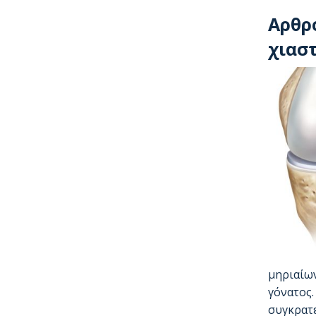
Αρθρ
χιασ
μηριαίων
γόνατος.
συγκρατε