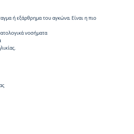
γμα ή εξάρθρημα του αγκώνα. Είναι η πιο
ματολογικά νοσήματα
α
λικίας.
ας