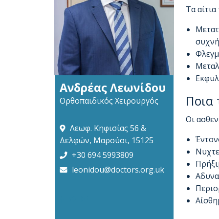
Τα αίτια
Μετατ
συχνή
Φλεγμ
Μεταλ
Εκφυλ
Ανδρέας Λεωνίδου
Ποια 
Ορθοπαιδικός Χειρουργός
Οι ασθεν
Λεωφ. Κηφισίας 56 &
Έντον
Δελφών, Μαρούσι, 15125
Νυχτε
+30 694 5993809
Πρήξι
leonidou@doctors.org.uk
Αδυνα
Περιο
Αίσθη