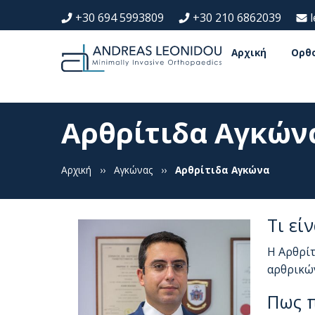
+30 694 5993809
+30 210 6862039
Αρχική
Ορθ
Αρθρίτιδα Αγκών
Αρχική
››
Αγκώνας
››
Αρθρίτιδα Αγκώνα
Τι εί
Η Αρθρίτ
αρθρικών
Πως π