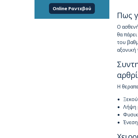
Online Ραντεβού
Πως γ
Ο ασθενή
θα πάρει
του βαθμ
αξονική 
Συντη
αρθρί
Η θεραπε
Ξεκού
Λήψη 
Φυσικ
Ένεση
Χειρο