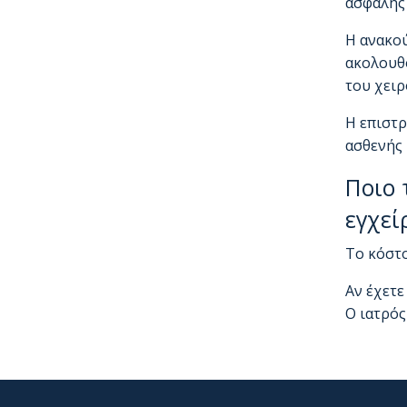
ασφαλής 
Η ανακού
ακολουθο
του χειρ
Η επιστρ
ασθενής 
Ποιο 
εγχεί
Το κόστο
Αν έχετε
Ο ιατρός