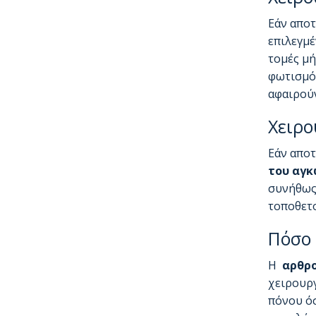
Εάν αποτ
επιλεγμέ
τομές μή
φωτισμό 
αφαιρούν
Χειρο
Εάν αποτ
του αγ
συνήθως 
τοποθετο
Πόσο 
Η
αρθρ
χειρουργ
πόνου όσ