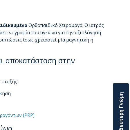
ειδικευμένο
Ορθοπαιδικό Χειρουργό. Ο ιατρός
α ακτινογραφία του αγκώνα για την αξιολόγηση
ιπτώσεις ίσως χρειαστεί μία μαγνητική ή
αι αποκατάσταση στην
τα εξής:
σκηση
Ζητήστε Δεύτερη Γνώμη
ραγόντων (PRP)
κώνα