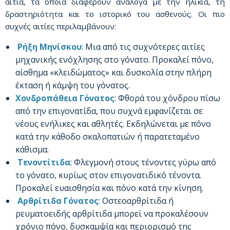
αίτια, τα οποία διαφέρουν ανάλογα με την ηλικία, τη
δραστηριότητα και το ιστορικό του ασθενούς. Οι πιο
συχνές αιτίες περιλαμβάνουν:
Ρήξη Μηνίσκου
: Μια από τις συχνότερες αιτίες
μηχανικής ενόχλησης στο γόνατο. Προκαλεί πόνο,
αίσθημα «κλειδώματος» και δυσκολία στην πλήρη
έκταση ή κάμψη του γόνατος.
Χονδροπάθεια Γόνατος
: Φθορά του χόνδρου πίσω
από την επιγονατίδα, που συχνά εμφανίζεται σε
νέους ενήλικες και αθλητές. Εκδηλώνεται με πόνο
κατά την κάθοδο σκαλοπατιών ή παρατεταμένο
κάθισμα.
Τενοντίτιδα
: Φλεγμονή στους τένοντες γύρω από
το γόνατο, κυρίως στον επιγονατιδικό τένοντα.
Προκαλεί ευαισθησία και πόνο κατά την κίνηση.
Αρθρίτιδα Γόνατος
: Οστεοαρθρίτιδα ή
ρευματοειδής αρθρίτιδα μπορεί να προκαλέσουν
χρόνιο πόνο, δυσκαμψία και περιορισμό της